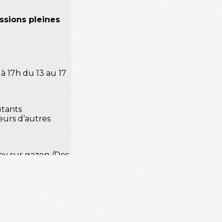
ssions pleines
 à 17h du 13 au 17
utants
urs d’autres
ey sur gazon /Des
ensifs