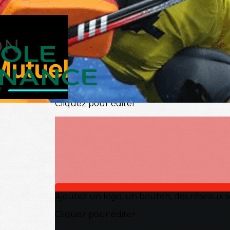
Exporter les lignes sélectionnées
Exporter toutes les colonnes
Exporter uniquement les colonnes affichées
Menu
?>
Images de la page d'accueil
Cliquez pour éditer
Ajoutez un logo, un bouton, des réseaux s
Cliquez pour éditer