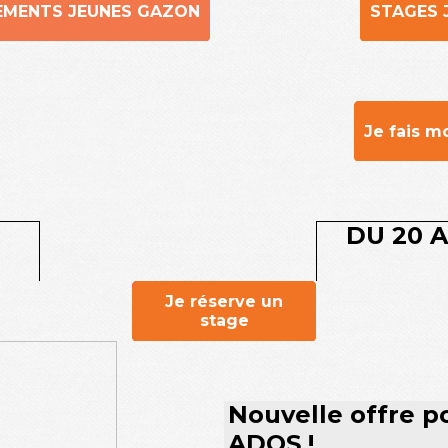
EMENTS JEUNES GAZON
STAGES 
Je fais m
DU 20 
Je réserve un
stage
Nouvelle offre p
ADOS !