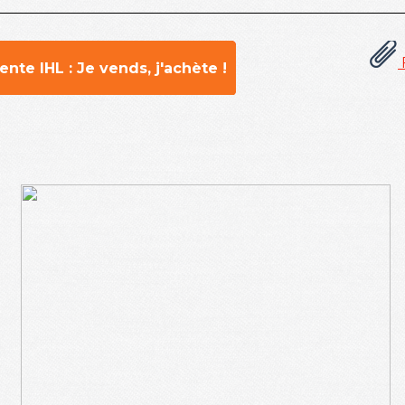
nte IHL : Je vends, j'achète !