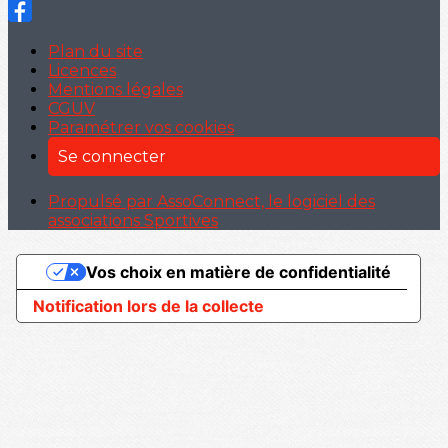
Plan du site
Licences
Mentions légales
CGUV
Paramétrer vos cookies
Se connecter
Propulsé par AssoConnect, le logiciel des
associations Sportives
Vos choix en matière de confidentialité
Notification lors de la collecte