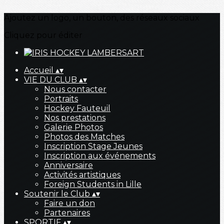
Ajoutez un logo, un bouton, des réseaux sociaux
Cliquez pour éditer
Accueil
▴
▾
VIE DU CLUB
▴
▾
Nous contacter
Portraits
Hockey Fauteuil
Nos prestations
Galerie Photos
Photos des Matches
Inscription Stage Jeunes
Inscription aux événements
Anniversaire
Activités artistiques
Foreign Students in Lille
Soutenir le Club
▴
▾
Faire un don
Partenaires
SPORTIF
▴
▾