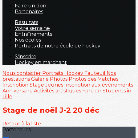
Faire un don
Partenaires
Résultats
Votre semaine
Entraînements
Nos écoles
Portraits de notre école de hockey
S'inscrire
Hockey en marchant
Nous contacter
Portraits
Hockey Fauteuil
Nos
prestations
Galerie Photos
Photos des Matches
Inscription Stage Jeunes
Inscription aux événements
Anniversaire
Activités artistiques
Foreign Students in
Lille
Stage de noël J-2 20 déc
Retour à la liste
Partenaires