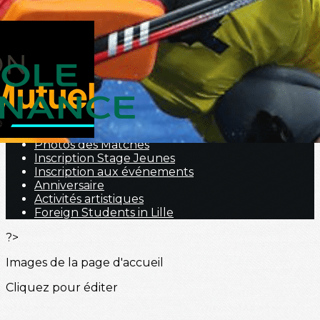
Menu
<
>
Nous contacter
Portraits
Hockey Fauteuil
Nos prestations
Galerie Photos
Photos des Matches
Inscription Stage Jeunes
Inscription aux événements
Anniversaire
Activités artistiques
Foreign Students in Lille
?>
Images de la page d'accueil
Cliquez pour éditer