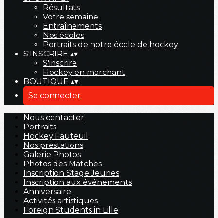
Résultats
Votre semaine
Entraînements
Nos écoles
Portraits de notre école de hockey
S'INSCRIRE
▴
▾
S'inscrire
Hockey en marchant
BOUTIQUE
▴
▾
Se connecter
Nous contacter
Portraits
Hockey Fauteuil
Nos prestations
Galerie Photos
Photos des Matches
Inscription Stage Jeunes
Inscription aux événements
Anniversaire
Activités artistiques
Foreign Students in Lille