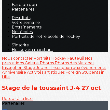
Faire un don
Partenaires
Résultats
Votre semaine
Entraînements
Nos écoles
Portraits de notre école de hockey
S'inscrire
Hockey en marchant
Nous contacter
Portraits
Hockey Fauteuil
Nos
prestations
Galerie Photos
Photos des Matches
Inscription Stage Jeunes
Inscription aux événements
Anniversaire
Activités artistiques
Foreign Students in
Lille
Stage de la toussaint J-4 27 oct
Retour à la liste
Partenaires