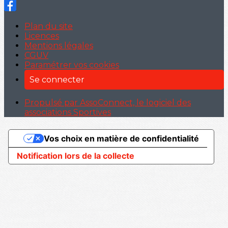
Plan du site
Licences
Mentions légales
CGUV
Paramétrer vos cookies
Se connecter
Propulsé par AssoConnect, le logiciel des
associations Sportives
Vos choix en matière de confidentialité
Notification lors de la collecte