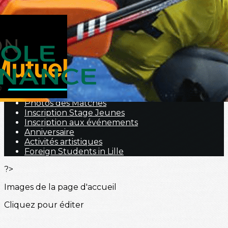
Menu
<
>
Nous contacter
Portraits
Hockey Fauteuil
Nos prestations
Galerie Photos
Photos des Matches
Inscription Stage Jeunes
Inscription aux événements
Anniversaire
Activités artistiques
Foreign Students in Lille
?>
Images de la page d'accueil
Cliquez pour éditer