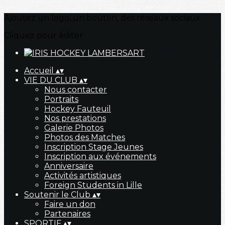
Ajoutez un logo, un bouton, des réseaux sociaux
Cliquez pour éditer
Accueil
▴
▾
VIE DU CLUB
▴
▾
Nous contacter
Portraits
Hockey Fauteuil
Nos prestations
Galerie Photos
Photos des Matches
Inscription Stage Jeunes
Inscription aux événements
Anniversaire
Activités artistiques
Foreign Students in Lille
Soutenir le Club
▴
▾
Faire un don
Partenaires
SPORTIF
▴
▾