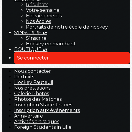
Résultats
Votre semaine
Entraînements
Nos écoles
Portraits de notre école de hockey
S'INSCRIRE
▴
▾
S'inscrire
Hockey en marchant
BOUTIQUE
▴
▾
Se connecter
Nous contacter
Portraits
Hockey Fauteuil
Nos prestations
Galerie Photos
Photos des Matches
Inscription Stage Jeunes
Inscription aux événements
Anniversaire
Activités artistiques
Foreign Students in Lille