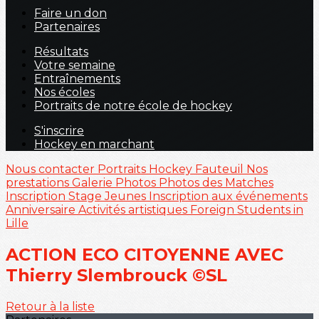
Faire un don
Partenaires
Résultats
Votre semaine
Entraînements
Nos écoles
Portraits de notre école de hockey
S'inscrire
Hockey en marchant
Nous contacter
Portraits
Hockey Fauteuil
Nos
prestations
Galerie Photos
Photos des Matches
Inscription Stage Jeunes
Inscription aux événements
Anniversaire
Activités artistiques
Foreign Students in
Lille
ACTION ECO CITOYENNE AVEC
Thierry Slembrouck ©SL
Retour à la liste