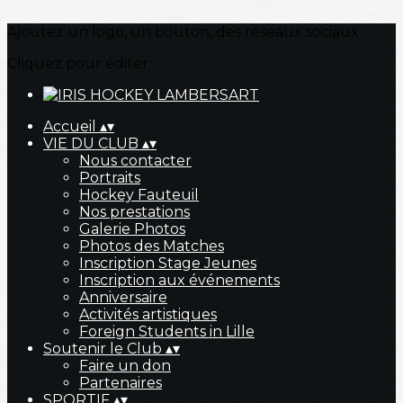
Ajoutez un logo, un bouton, des réseaux sociaux
Cliquez pour éditer
Accueil
▴
▾
VIE DU CLUB
▴
▾
Nous contacter
Portraits
Hockey Fauteuil
Nos prestations
Galerie Photos
Photos des Matches
Inscription Stage Jeunes
Inscription aux événements
Anniversaire
Activités artistiques
Foreign Students in Lille
Soutenir le Club
▴
▾
Faire un don
Partenaires
SPORTIF
▴
▾