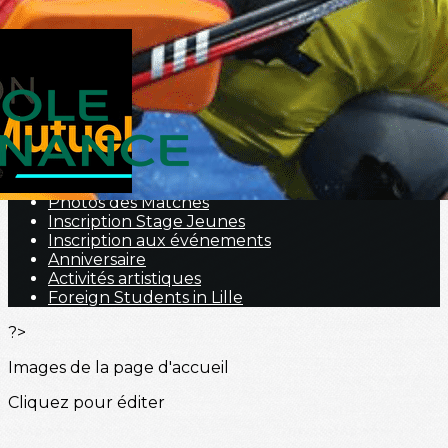
Menu
<
>
Nous contacter
Portraits
Hockey Fauteuil
Nos prestations
Galerie Photos
Photos des Matches
Inscription Stage Jeunes
Inscription aux événements
Anniversaire
Activités artistiques
Foreign Students in Lille
?>
Images de la page d'accueil
Cliquez pour éditer