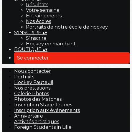
Résultats
Votre semaine
Entraînements
Nos écoles
Portraits de notre école de hockey
S'INSCRIRE
▴
▾
S'inscrire
Hockey en marchant
BOUTIQUE
▴
▾
Se connecter
Nous contacter
Portraits
Hockey Fauteuil
Nos prestations
Galerie Photos
Photos des Matches
Inscription Stage Jeunes
Inscription aux événements
Anniversaire
Activités artistiques
Foreign Students in Lille