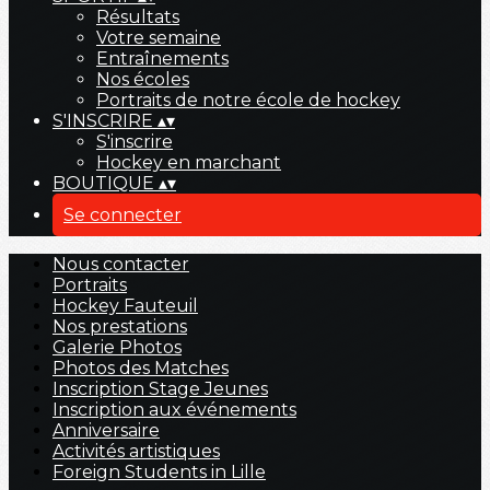
Résultats
Votre semaine
Entraînements
Nos écoles
Portraits de notre école de hockey
S'INSCRIRE
▴
▾
S'inscrire
Hockey en marchant
BOUTIQUE
▴
▾
Se connecter
Nous contacter
Portraits
Hockey Fauteuil
Nos prestations
Galerie Photos
Photos des Matches
Inscription Stage Jeunes
Inscription aux événements
Anniversaire
Activités artistiques
Foreign Students in Lille