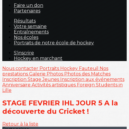
Faire un don
Partenaires
Résultats
Votre semaine
Entraînements
Nos écoles
Portraits de notre école de hockey
S'inscrire
Hockey en marchant
Nous contacter
Portraits
Hockey Fauteuil
Nos
prestations
Galerie Photos
Photos des Matches
Inscription Stage Jeunes
Inscription aux événements
Anniversaire
Activités artistiques
Foreign Students in
Lille
STAGE FEVRIER IHL JOUR 5 A la
découverte du Cricket !
Retour à la liste