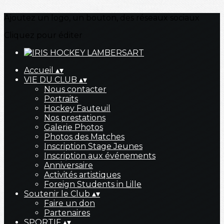
Ajoutez un logo, un bouton, des réseaux sociaux
Cliquez pour éditer
Accueil
▴
▾
VIE DU CLUB
▴
▾
Nous contacter
Portraits
Hockey Fauteuil
Nos prestations
Galerie Photos
Photos des Matches
Inscription Stage Jeunes
Inscription aux événements
Anniversaire
Activités artistiques
Foreign Students in Lille
Soutenir le Club
▴
▾
Faire un don
Partenaires
SPORTIF
▴
▾