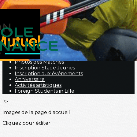
Menu
<
>
Nous contacter
Portraits
Hockey Fauteuil
Nos prestations
Galerie Photos
Photos des Matches
Inscription Stage Jeunes
Inscription aux événements
Anniversaire
Activités artistiques
Foreign Students in Lille
?>
Images de la page d'accueil
Cliquez pour éditer