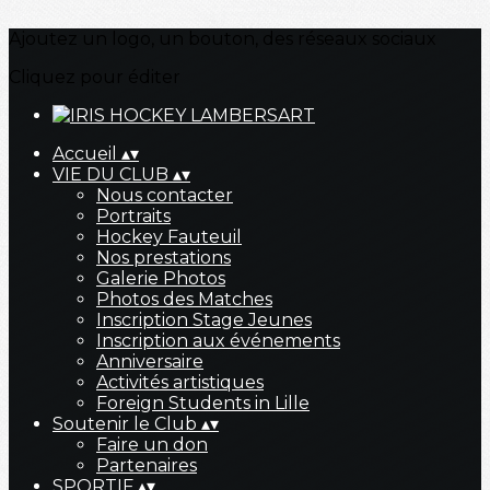
Ajoutez un logo, un bouton, des réseaux sociaux
Cliquez pour éditer
Accueil
▴
▾
VIE DU CLUB
▴
▾
Nous contacter
Portraits
Hockey Fauteuil
Nos prestations
Galerie Photos
Photos des Matches
Inscription Stage Jeunes
Inscription aux événements
Anniversaire
Activités artistiques
Foreign Students in Lille
Soutenir le Club
▴
▾
Faire un don
Partenaires
SPORTIF
▴
▾