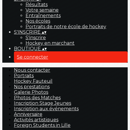
Résultats
Votre semaine
Entraînements
Nos écoles
Portraits de notre école de hockey
S'INSCRIRE
▴
▾
S'inscrire
Hockey en marchant
BOUTIQUE
▴
▾
Se connecter
Nous contacter
Portraits
Hockey Fauteuil
Nos prestations
Galerie Photos
Photos des Matches
Inscription Stage Jeunes
Inscription aux événements
Anniversaire
Activités artistiques
Foreign Students in Lille