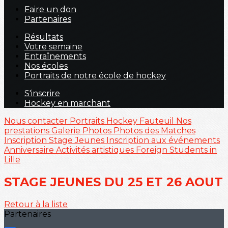
Faire un don
Partenaires
Résultats
Votre semaine
Entraînements
Nos écoles
Portraits de notre école de hockey
S'inscrire
Hockey en marchant
Nous contacter
Portraits
Hockey Fauteuil
Nos
prestations
Galerie Photos
Photos des Matches
Inscription Stage Jeunes
Inscription aux événements
Anniversaire
Activités artistiques
Foreign Students in
Lille
STAGE JEUNES DU 25 ET 26 AOUT
Retour à la liste
Partenaires