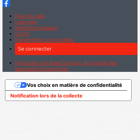
Plan du site
Licences
Mentions légales
CGUV
Paramétrer vos cookies
Se connecter
Propulsé par AssoConnect, le logiciel des
associations Sportives
Vos choix en matière de confidentialité
Notification lors de la collecte