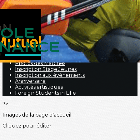
Menu
<
>
Nous contacter
Portraits
Hockey Fauteuil
Nos prestations
Galerie Photos
Photos des Matches
Inscription Stage Jeunes
Inscription aux événements
Anniversaire
Activités artistiques
Foreign Students in Lille
?>
Images de la page d'accueil
Cliquez pour éditer