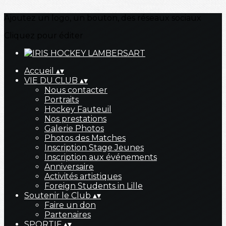
Ajoutez un logo, un bouton, des réseaux sociaux
Cliquez pour éditer
Accueil
▴
▾
VIE DU CLUB
▴
▾
Nous contacter
Portraits
Hockey Fauteuil
Nos prestations
Galerie Photos
Photos des Matches
Inscription Stage Jeunes
Inscription aux événements
Anniversaire
Activités artistiques
Foreign Students in Lille
Soutenir le Club
▴
▾
Faire un don
Partenaires
SPORTIF
▴
▾