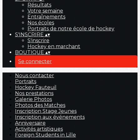
Résultats
Votre semaine
Entraînements
Nos écoles
Portraits de notre école de hockey
S'INSCRIRE
▴
▾
S'inscrire
Hockey en marchant
BOUTIQUE
▴
▾
Se connecter
Nous contacter
Portraits
Hockey Fauteuil
Nos prestations
Galerie Photos
Photos des Matches
Inscription Stage Jeunes
Inscription aux événements
Anniversaire
Activités artistiques
Foreign Students in Lille