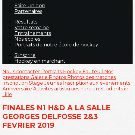
Faire un don
Partenaires
Résultats
Votre semaine
Entraînements
Nos écoles
Portraits de notre école de hockey
S'inscrire
Hockey en marchant
Nous contacter
Portraits
Hockey Fauteuil
Nos
prestations
Galerie Photos
Photos des Matches
Inscription Stage Jeunes
Inscription aux événements
Anniversaire
Activités artistiques
Foreign Students in
Lille
FINALES N1 H&D A LA SALLE
GEORGES DELFOSSE 2&3
FEVRIER 2019