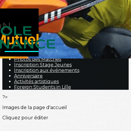
Menu
<
>
Nous contacter
Portraits
Hockey Fauteuil
Nos prestations
Galerie Photos
Photos des Matches
Inscription Stage Jeunes
Inscription aux événements
Anniversaire
Activités artistiques
Foreign Students in Lille
?>
Images de la page d'accueil
Cliquez pour éditer