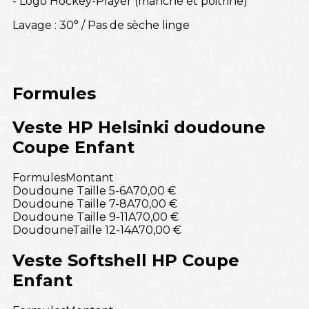
- Logo Hockey-Player (manche et poitrine)
Lavage : 30° / Pas de sèche linge
Formules
Veste HP Helsinki doudoune
Coupe Enfant
Formules
Montant
Doudoune Taille 5-6A
70,00 €
Doudoune Taille 7-8A
70,00 €
Doudoune Taille 9-11A
70,00 €
DoudouneTaille 12-14A
70,00 €
Veste Softshell HP Coupe
Enfant