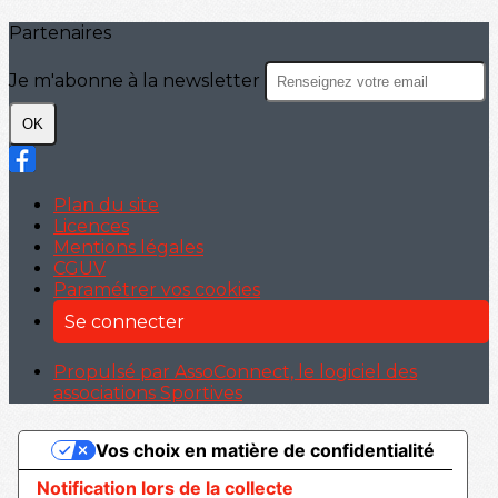
Partenaires
Je m'abonne à la newsletter
OK
Plan du site
Licences
Mentions légales
CGUV
Paramétrer vos cookies
Se connecter
Propulsé par AssoConnect, le logiciel des
associations Sportives
Vos choix en matière de confidentialité
Notification lors de la collecte