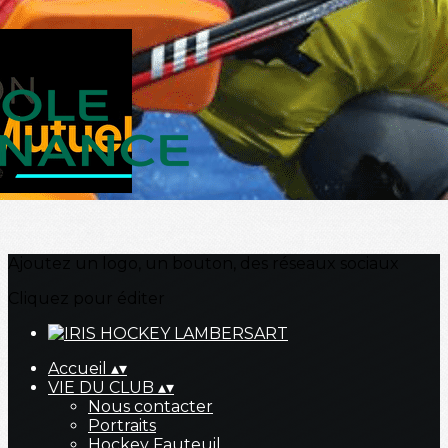
Exporter les lignes sélectionnées
Exporter toutes les colonnes
Exporter uniquement les colonnes affichées
Menu
?>
Images de la page d'accueil
Cliquez pour éditer
Ajoutez un logo, un bouton, des réseaux sociaux
Cliquez pour éditer
Accueil
▴
▾
VIE DU CLUB
▴
▾
Nous contacter
Portraits
Hockey Fauteuil