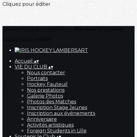
Cliquez pour éditer
Ajoutez un logo, un bouton, des réseaux sociaux
Cliquez pour éditer
Accueil
▴
▾
VIE DU CLUB
▴
▾
Nous contacter
Portraits
Hockey Fauteuil
Nos prestations
Galerie Photos
Photos des Matches
Inscription Stage Jeunes
Inscription aux événements
Anniversaire
Activités artistiques
Foreign Students in Lille
Soutenir le Club
▴
▾