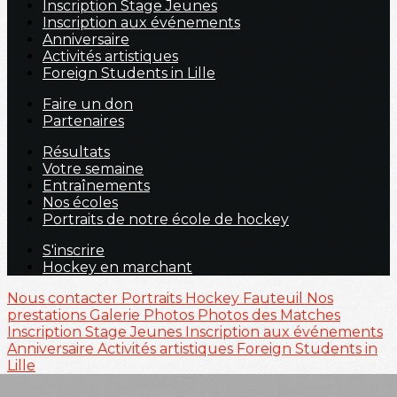
Inscription Stage Jeunes
Inscription aux événements
Anniversaire
Activités artistiques
Foreign Students in Lille
Faire un don
Partenaires
Résultats
Votre semaine
Entraînements
Nos écoles
Portraits de notre école de hockey
S'inscrire
Hockey en marchant
Nous contacter
Portraits
Hockey Fauteuil
Nos
prestations
Galerie Photos
Photos des Matches
Inscription Stage Jeunes
Inscription aux événements
Anniversaire
Activités artistiques
Foreign Students in
Lille