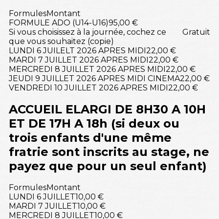
Formules
Montant
FORMULE ADO (U14-U16)
95,00 €
Si vous choisissez à la journée, cochez ce
Gratuit
que vous souhaitez (copie)
LUNDI 6 JUILELT 2026 APRES MIDI
22,00 €
MARDI 7 JUILLET 2026 APRES MIDI
22,00 €
MERCREDI 8 JUILLET 2026 APRES MIDI
22,00 €
JEUDI 9 JUILLET 2026 APRES MIDI CINEMA
22,00 €
VENDREDI 10 JUILLET 2026 APRES MIDI
22,00 €
ACCUEIL ELARGI DE 8H30 A 10H
ET DE 17H A 18h (si deux ou
trois enfants d'une même
fratrie sont inscrits au stage, ne
payez que pour un seul enfant)
Formules
Montant
LUNDI 6 JUILLET
10,00 €
MARDI 7 JUILLET
10,00 €
MERCREDI 8 JUILLET
10,00 €