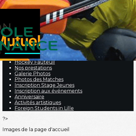
Exporter les lignes sélectionnées
Exporter toutes les colonnes
Exporter uniquement les colonnes affichées
Menu
<
>
Nous contacter
Portraits
Hockey Fauteuil
Nos prestations
Galerie Photos
Photos des Matches
Inscription Stage Jeunes
Inscription aux événements
Anniversaire
Activités artistiques
Foreign Students in Lille
?>
Images de la page d'accueil